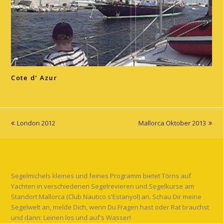
Cote d‘ Azur
vorheriger
London 2012
Mallorca Oktober 2013
Nächster
Beitrag:
Beitrag:
Segelmichels kleines und feines Programm bietet Törns auf
Yachten in verschiedenen Segelrevieren und Segelkurse am
Standort Mallorca (Club Nautico s'Estanyol) an. Schau Dir meine
Segelwelt an, melde Dich, wenn Du Fragen hast oder Rat brauchst
und dann: Leinen los und auf's Wasser!