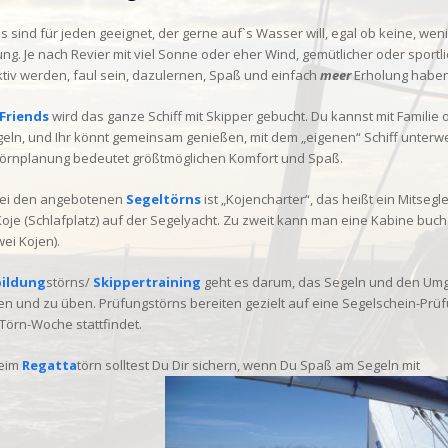
s sind für jeden geeignet, der gerne auf`s Wasser will, egal ob keine, weni
ng. Je nach Revier mit viel Sonne oder eher Wind, gemütlicher oder sportli
ktiv werden, faul sein, dazulernen, Spaß und einfach
meer
Erholung haben
 Friends
wird das ganze Schiff mit Skipper gebucht. Du kannst mit Familie 
eln, und Ihr könnt gemeinsam genießen, mit dem „eigenen“ Schiff unterwe
 Törnplanung bedeutet größtmöglichen Komfort und Spaß.
bei den angebotenen
Segeltörns
ist „Kojencharter“, das heißt ein Mitsegl
Koje (Schlafplatz) auf der Segelyacht. Zu zweit kann man eine Kabine buch
ei Kojen).
ildung
störns/
Skippertraining
geht es darum, das Segeln und den Umg
en und zu üben. Prüfungstörns bereiten gezielt auf eine Segelschein-Prüf
Törn-Woche stattfindet.
beim
Regatta
törn solltest Du Dir sichern, wenn Du Spaß am Segeln mit