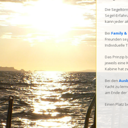
Die Segeltörn
Segel-Erfahru
kann jeder a
Bei
Family &
Freunden seg
Individuelle
Das Prinzip 
jeweils eine 
Kabine hat zw
Bei den
Ausb
Yacht zu lern
am Ende der 
Einen Platz 