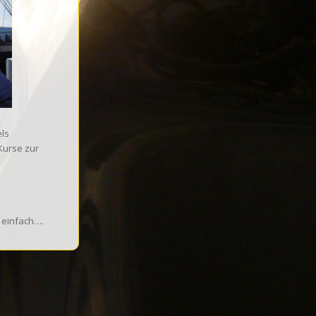
els
Kurse zur
h einfach….