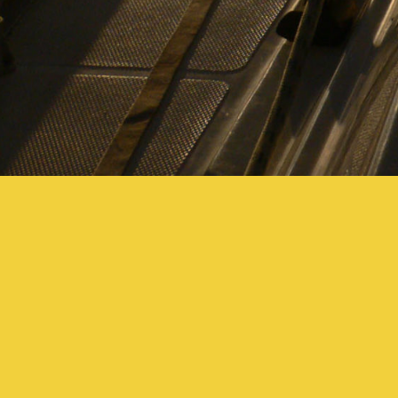
Segelmichels kleines und feines Programm b
verschiedenen Segelrevieren und Segelkurs
Nautico s'Estanyol) an. Schau Dir meine Se
Fragen hast oder Rat brauchst und dann: Le
Michael Lamping
Mallorca, Spanien