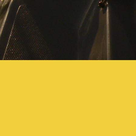
ietet Törns auf Yachten in
e am Standort Mallorca (Club
gelwelt an, melde Dich, wenn Du
inen los und auf's Wasser!