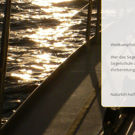
Wettkampfst
Wer das Sege
Segelschule 
Vorbereitung
Natürlich hel