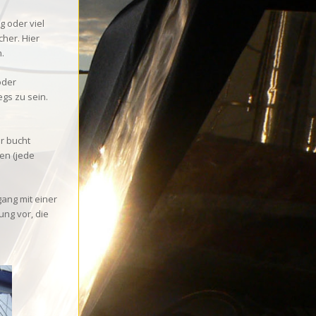
g oder viel
cher. Hier
.
oder
gs zu sein.
er bucht
en (jede
ang mit einer
ung vor, die