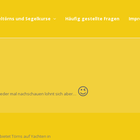
ltörns und Segelkurse
Häufig gestellte Fragen
Impr
😉
wieder mal nachschauen lohnt sich aber…
ietet Törns auf Yachten in