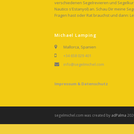
verschiedenen Segelrevieren und Segelkurs
Nautico s'Estanyol) an. Schau Dir meine Se
Fragen hast oder Rat brauchst und dann: Le
Michael Lamping
Mallorca, Spanien
+34 658 029 401
info@segelmichel.com
Impressum & Datenschutz
segelmichel.com was created by
adPalma
2026